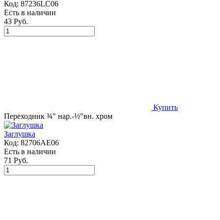
Код:
87236LC06
Есть в наличии
43 Руб.
Купить
Переходник ¾" нар.-½"вн. хром
Заглушка
Код:
82706AE06
Есть в наличии
71 Руб.