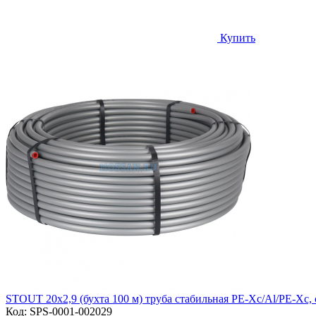
Купить
STOUT 20x2,9 (бухта 100 м) труба стабильная PE-Xc/Al/PE-Xc, 
Код:
SPS-0001-002029