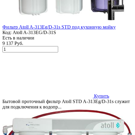
Фильтр Atoll A-313Eg/D-31s STD под кухонную мойку
Код:
Atoll A-313EG/D-31S
Есть в наличии
9 137 Руб.
Купить
Бытовой проточный фильтр Atoll STD A-313Eg/D-31s служит
для подключения к водопр...