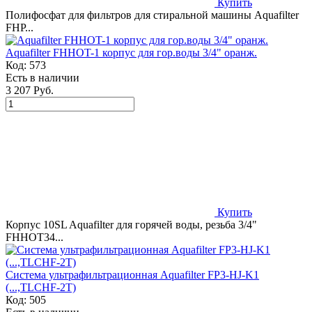
Купить
Полифосфат для фильтров для стиральной машины Aquafilter
FHP...
Aquafilter FHHOT-1 корпус для гор.воды 3/4" оранж.
Код:
573
Есть в наличии
3 207 Руб.
Купить
Корпус 10SL Aquafilter для горячей воды, резьба 3/4"
FHHOT34...
Система ультрафильтрационная Aquafilter FP3-HJ-K1
(...,TLCHF-2T)
Код:
505