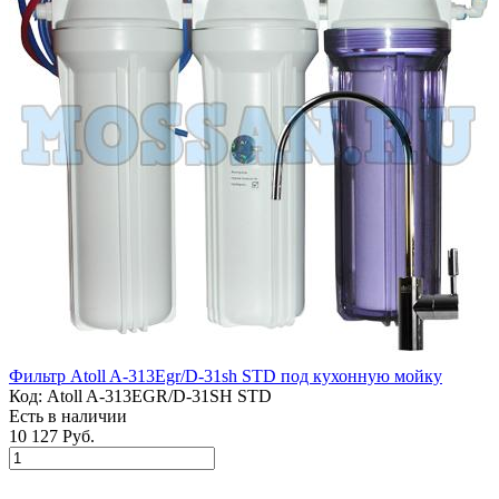
Фильтр Atoll A-313Egr/D-31sh STD под кухонную мойку
Код:
Atoll A-313EGR/D-31SH STD
Есть в наличии
10 127 Руб.