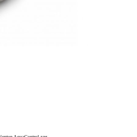
tun AquaControl для ...